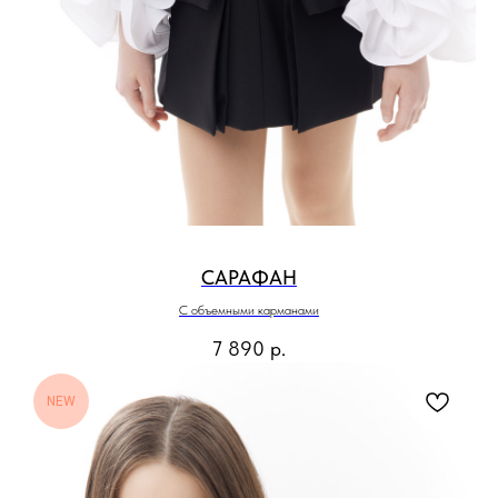
САРАФАН
С объемными карманами
7 890
р.
NEW