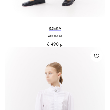
ЮБКА
Два солнца
6 490
р.