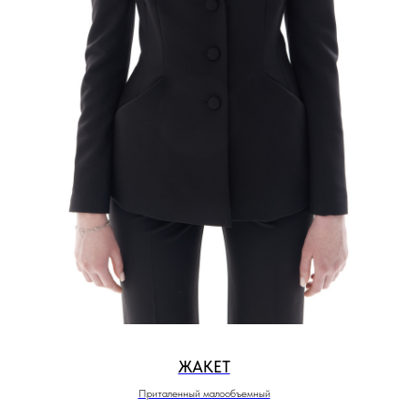
ЖАКЕТ
Приталенный малообъемный