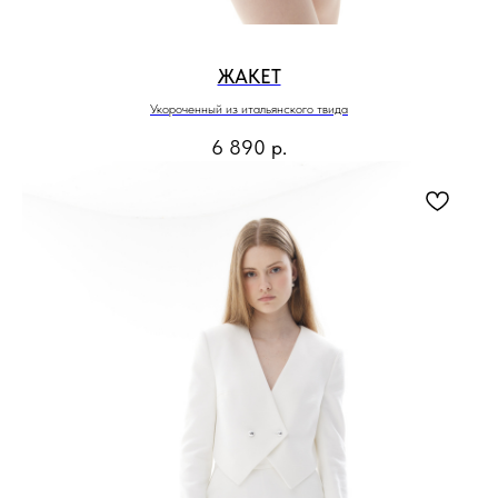
ЖАКЕТ
Укороченный из итальянского твида
6 890
р.