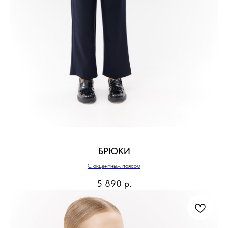
БРЮКИ
С акцентным поясом
5 890
р.