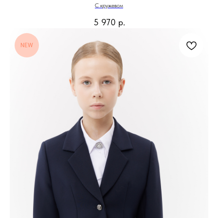
С кружевом
5 970
р.
NEW