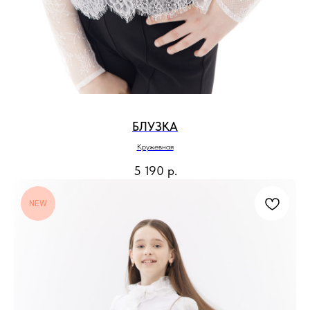
БЛУЗКА
Кружевная
5 190
р.
NEW