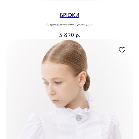
БРЮКИ
С декоративными пуговицами
5 890
р.