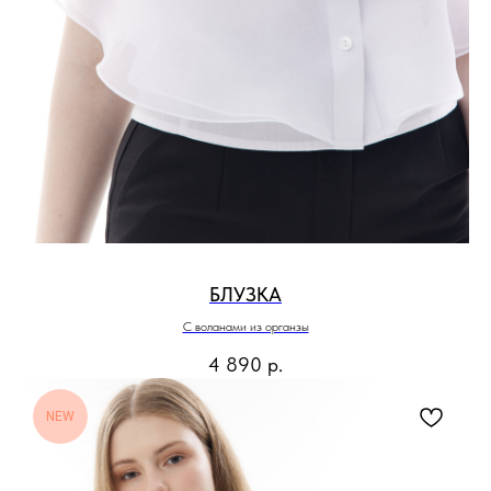
БЛУЗКА
С воланами из органзы
4 890
р.
NEW