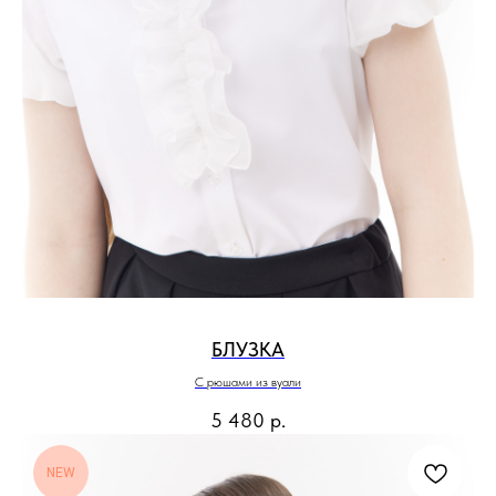
БЛУЗКА
С рюшами из вуали
5 480
р.
NEW