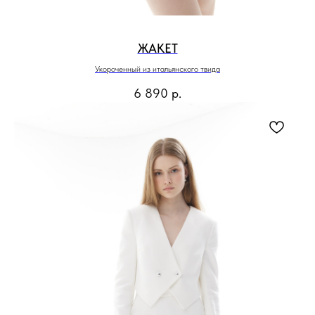
ЖАКЕТ
Укороченный из итальянского твида
6 890
р.