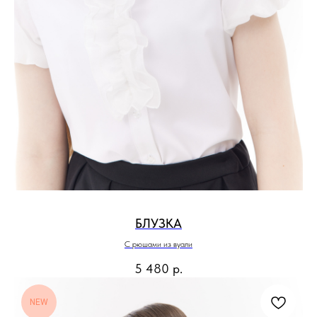
БЛУЗКА
С рюшами из вуали
5 480
р.
NEW