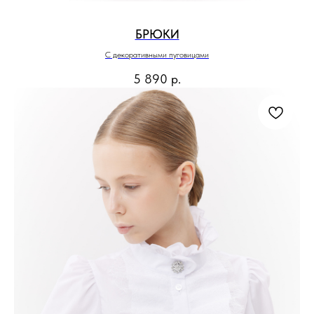
БРЮКИ
С декоративными пуговицами
5 890
р.