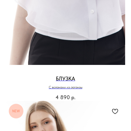
БЛУЗКА
С воланами из органзы
4 890
р.
NEW