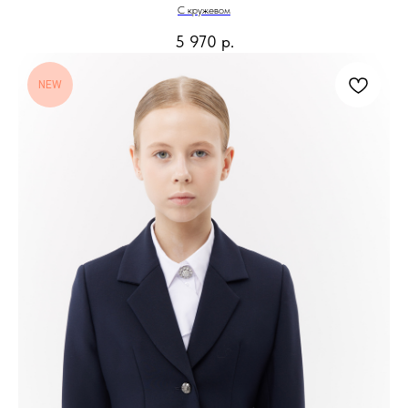
С кружевом
5 970
р.
NEW