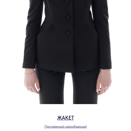
ЖАКЕТ
Приталенный малообъемный