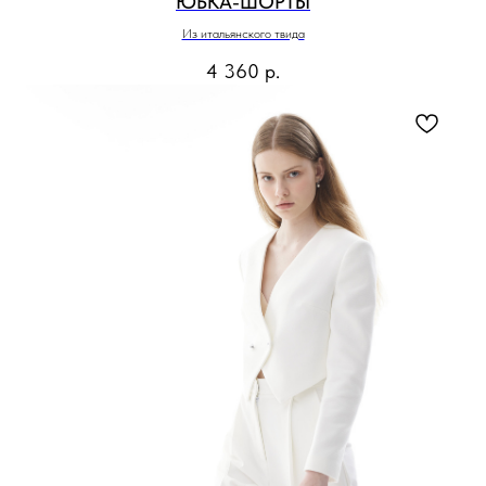
ЮБКА-ШОРТЫ
Из итальянского твида
4 360
р.