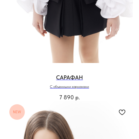
САРАФАН
С объемными карманами
7 890
р.
NEW