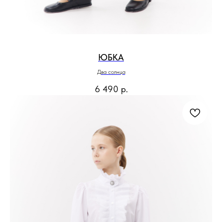
ЮБКА
Два солнца
6 490
р.