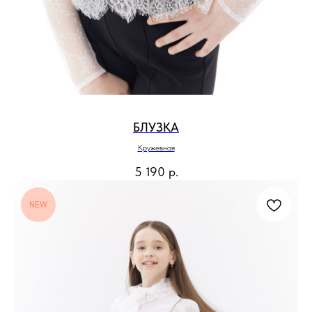
БЛУЗКА
Кружевная
5 190
р.
NEW