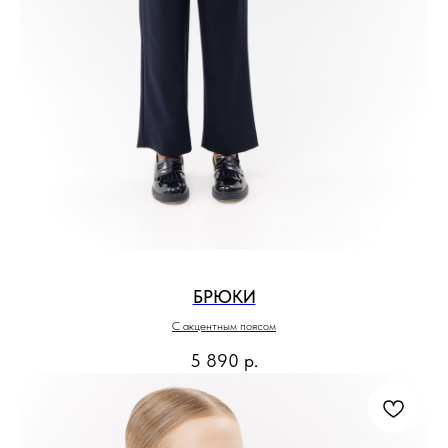
БРЮКИ
С акцентным поясом
5 890
р.