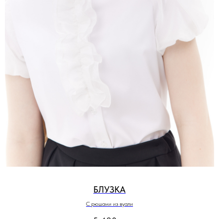
БЛУЗКА
С рюшами из вуали