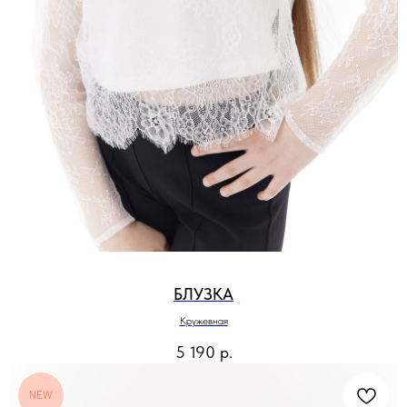
БЛУЗКА
Кружевная
5 190
р.
NEW