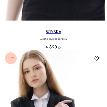
БЛУЗКА
С воланами из органзы
4 890
р.
NEW