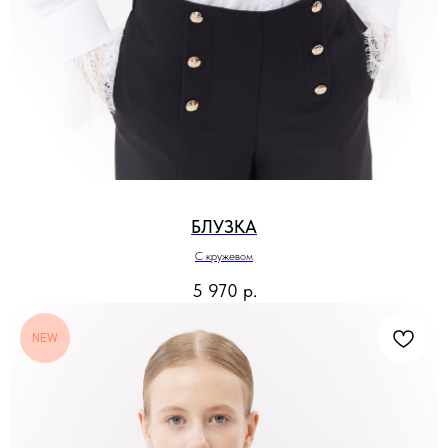
БЛУЗКА
С кружевом
5 970
р.
NEW