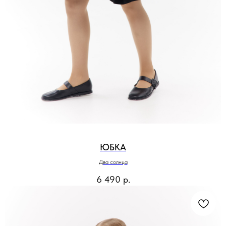
ЮБКА
Два солнца
6 490
р.