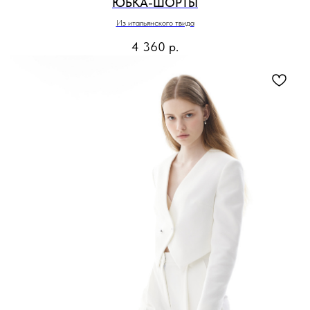
ЮБКА-ШОРТЫ
Из итальянского твида
4 360
р.