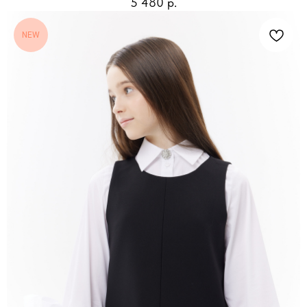
5 480
р.
NEW