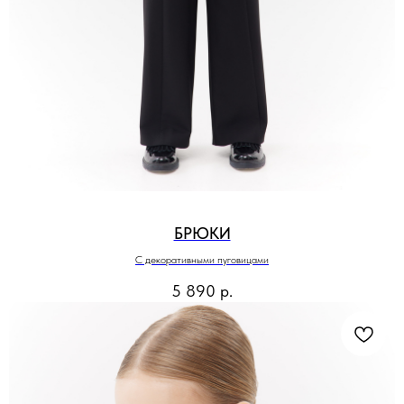
БРЮКИ
С декоративными пуговицами
5 890
р.