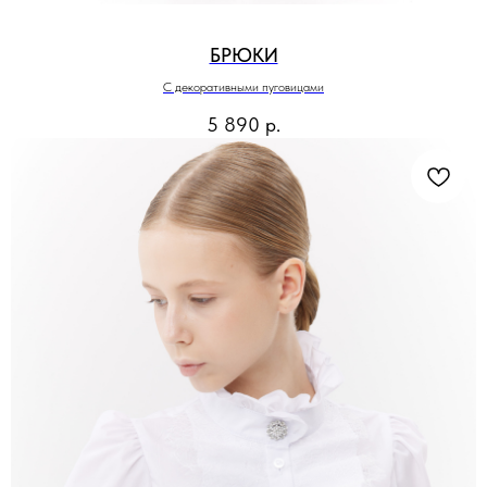
БРЮКИ
С декоративными пуговицами
5 890
р.