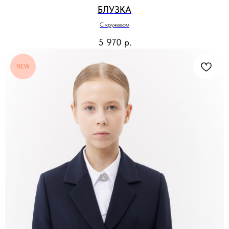
БЛУЗКА
С кружевом
5 970
р.
NEW