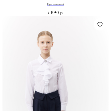
Приталенный
7 890
р.