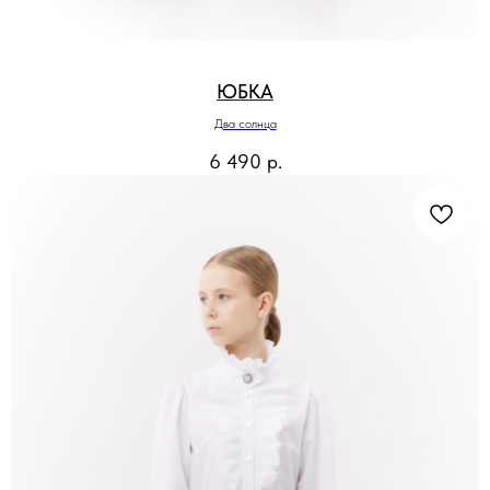
ЮБКА
Два солнца
6 490
р.