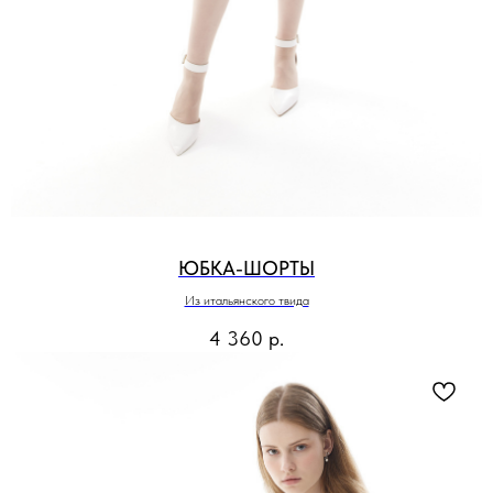
ЮБКА-ШОРТЫ
Из итальянского твида
4 360
р.