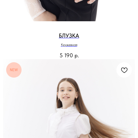
БЛУЗКА
Кружевная
5 190
р.
NEW