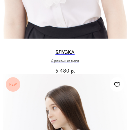
БЛУЗКА
С рюшами из вуали
5 480
р.
NEW