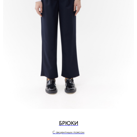
БРЮКИ
С акцентным поясом