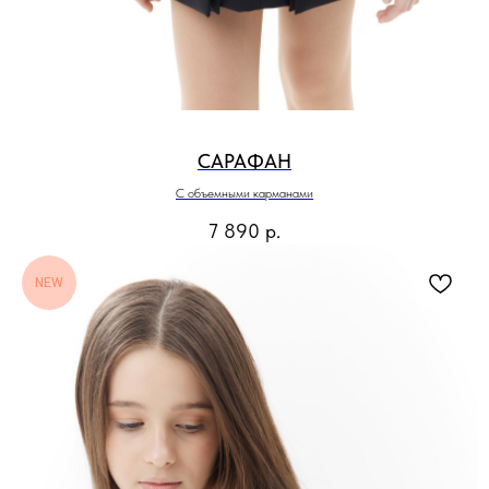
САРАФАН
С объемными карманами
7 890
р.
NEW