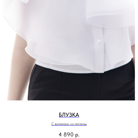
БЛУЗКА
С воланами из органзы
4 890
р.