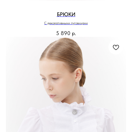
БРЮКИ
С декоративными пуговицами
5 890
р.