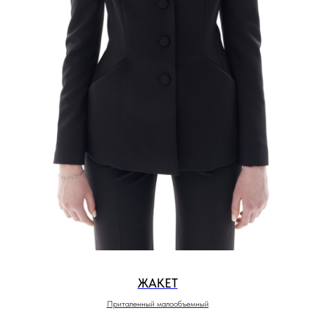
ЖАКЕТ
Приталенный малообъемный