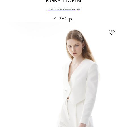
ЮБКА-ШОРТЫ
Из итальянского твида
4 360
р.