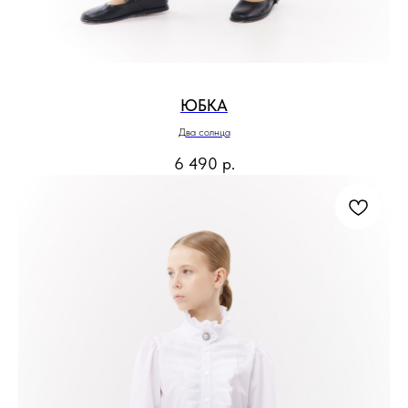
ЮБКА
Два солнца
6 490
р.