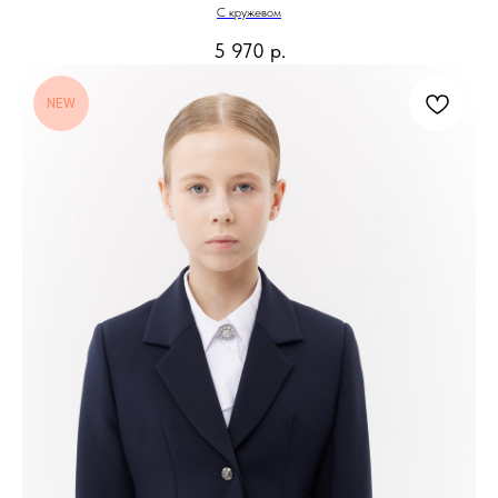
С кружевом
5 970
р.
NEW