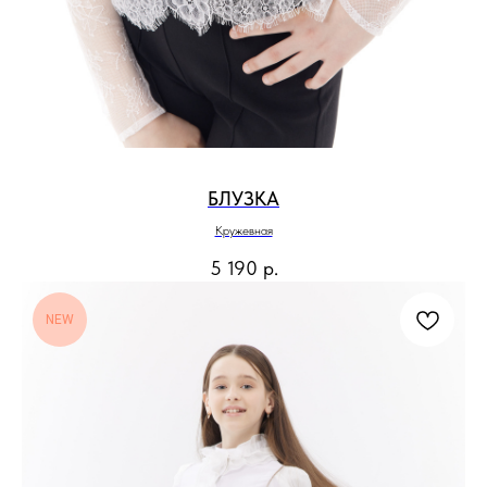
БЛУЗКА
Кружевная
5 190
р.
NEW