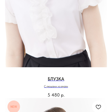
БЛУЗКА
С рюшами из вуали
5 480
р.
NEW