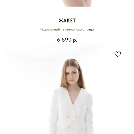
ЖАКЕТ
Укороченный из итальянского твида
6 890
р.