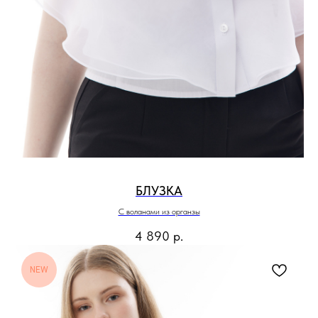
БЛУЗКА
С воланами из органзы
4 890
р.
NEW