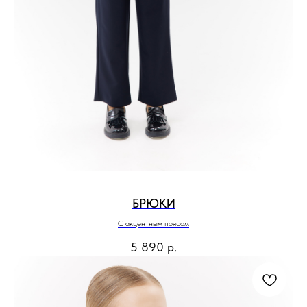
БРЮКИ
С акцентным поясом
5 890
р.