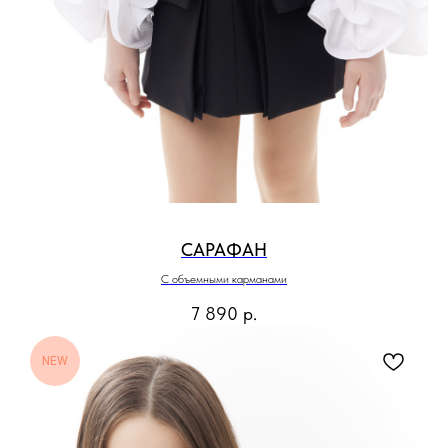
САРАФАН
С объемными карманами
7 890
р.
NEW