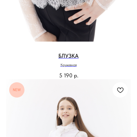
БЛУЗКА
Кружевная
5 190
р.
NEW