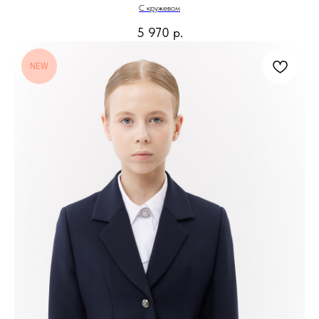
С кружевом
5 970
р.
NEW