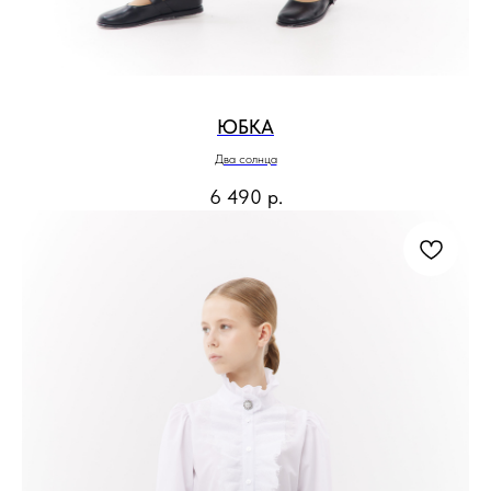
ЮБКА
Два солнца
6 490
р.