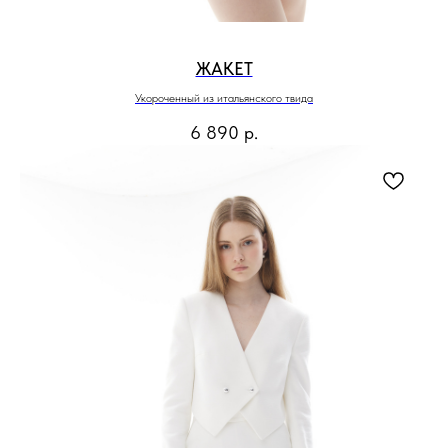
ЖАКЕТ
Укороченный из итальянского твида
6 890
р.