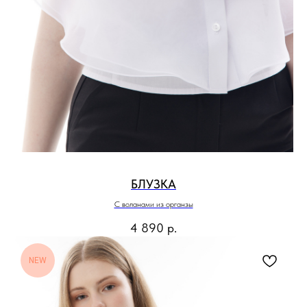
БЛУЗКА
С воланами из органзы
4 890
р.
NEW