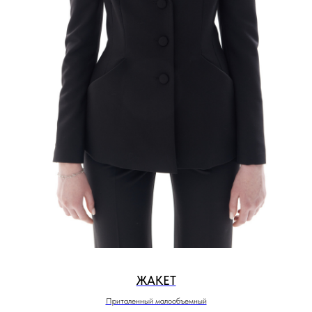
ЖАКЕТ
Приталенный малообъемный