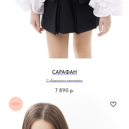
САРАФАН
С объемными карманами
7 890
р.
NEW