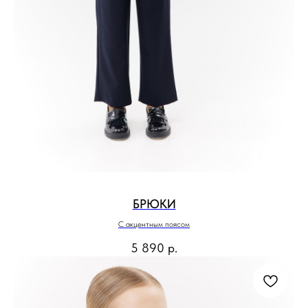
БРЮКИ
С акцентным поясом
5 890
р.