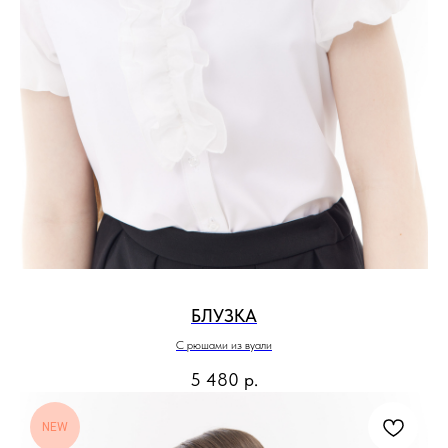
БЛУЗКА
С рюшами из вуали
5 480
р.
NEW