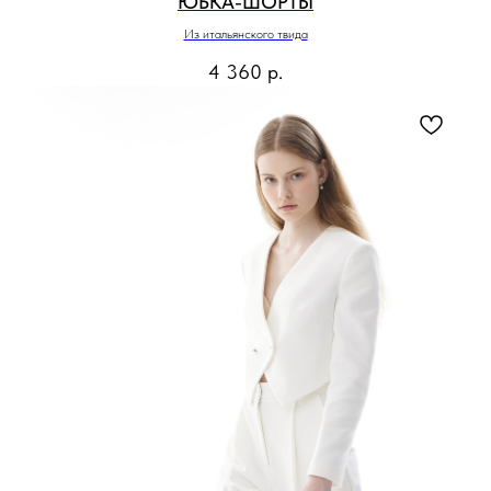
ЮБКА-ШОРТЫ
Из итальянского твида
4 360
р.