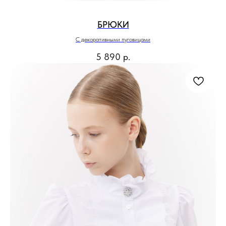
БРЮКИ
С декоративными пуговицами
5 890
р.